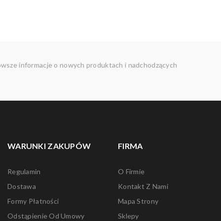
owsze informacje o nowych produktach i nadchodzących
WARUNKI ZAKUPÓW
FIRMA
Regulamin
O Firmie
Dostawa
Kontakt Z Nami
Formy Płatności
Mapa Strony
Odstąpienie Od Umowy
Sklepy