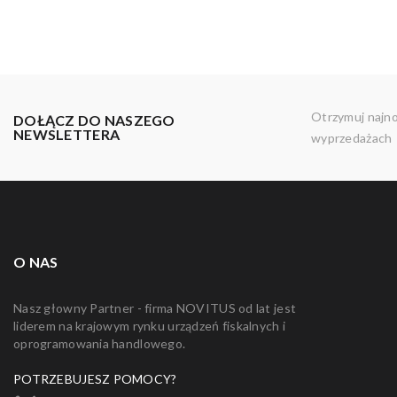
Otrzymuj najn
DOŁĄCZ DO NASZEGO
NEWSLETTERA
wyprzedażach
O NAS
Nasz głowny Partner - firma NOVITUS od lat jest
liderem na krajowym rynku urządzeń fiskalnych i
oprogramowania handlowego.
POTRZEBUJESZ POMOCY?