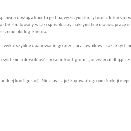
 sprawna obsługa klienta jest najwyższym priorytetem. Intuicyjn
ostał zbudowany w taki sposób, aby maksymalnie ułatwić pracę n
szenie obsługi klienta.
iezwykle szybkie opanowanie go przez pracowników - także tych 
u systemem dowolność sposobu konfiguracji, odzwierciedlając r
odnej konfiguracji. Nie musisz już kupować ogromu funkcji niepr