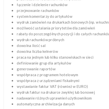
• łączenie i dzielenie rachunków
• przejmowanie rachunków
• system komentarzy do artykułów
• wydruk zamówień na drukarkach bonowych (np. w kuchni 
• możliwość ustalania priorytetów dla zamówień
• rabaty do poszczególnych pozycji i do całych rachunk
• wydruk rachunków próbnych
• dowolna ilość sal
• dowolna liczba kelnerów
• praca na jednym lub kilku stanowiskach w sieci
• definiowanie grup dla artykułów
• generowanie raportów
• współpraca z programem hotelowym
• współpraca z urządzeniami fiskalnymi
• wystawianie faktur VAT (również w EURO)
• wydruk faktur na drukarce zwykłej lub bonowej
• nadawanie różnych uprawnień użytkownikom
• automatyczna archiwizacja danych