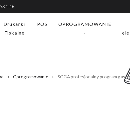
y.online
Drukarki
POS
OPROGRAMOWANIE
Fiskalne
ele
na
Oprogramowanie
SOGA profesjonalny program gastr