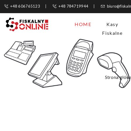
+48 606765123
+48 784719944
biuro@fiskaln
HOME
Kasy
Fiskalne
Strona głów