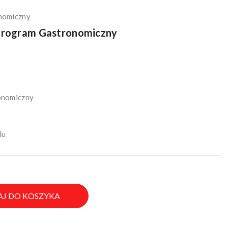
nomiczny
Program Gastronomiczny
onomiczny
lu
J DO KOSZYKA