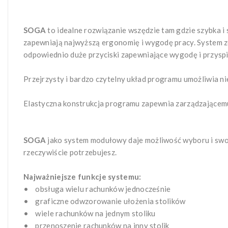
SOGA
to idealne rozwiązanie wszędzie tam gdzie szybka i
zapewniają najwyższą ergonomię i wygodę pracy. System z
odpowiednio duże przyciski zapewniające wygodę i przyspie
Przejrzysty i bardzo czytelny układ programu umożliwia n
Elastyczna konstrukcja programu zapewnia zarządzającem
SOGA
jako system modułowy daje możliwość wyboru i swob
rzeczywiście potrzebujesz.
Najważniejsze funkcje systemu:
• obsługa wielu rachunków jednocześnie
• graficzne odwzorowanie ułożenia stolików
• wiele rachunków na jednym stoliku
• przenoszenie rachunków na inny stolik