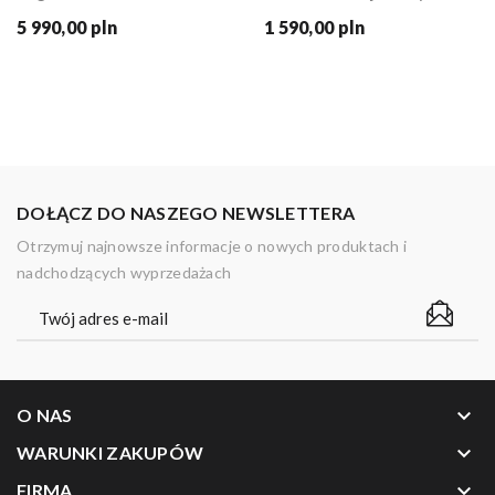
5 990,00 pln
1 590,00 pln
DOŁĄCZ DO NASZEGO NEWSLETTERA
Otrzymuj najnowsze informacje o nowych produktach i
nadchodzących wyprzedażach
keyboard_arrow_down
O NAS
keyboard_arrow_down
WARUNKI ZAKUPÓW
keyboard_arrow_down
FIRMA