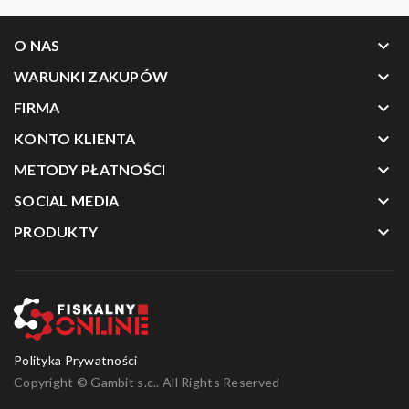
keyboard_arrow_down
O NAS
keyboard_arrow_down
WARUNKI ZAKUPÓW
keyboard_arrow_down
FIRMA
keyboard_arrow_down
KONTO KLIENTA
keyboard_arrow_down
METODY PŁATNOŚCI
keyboard_arrow_down
SOCIAL MEDIA
keyboard_arrow_down
PRODUKTY
Polityka Prywatności
Copyright ©
Gambit s.c.
. All Rights Reserved